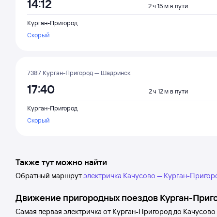
14:12
2 ч 15 м в пути
Курган-Пригород
Скорый
7387 Курган-Пригород — Шадринск
17:40
2 ч 12 м в пути
Курган-Пригород
Скорый
Также тут можно найти
Обратный маршрут
электричка Качусово — Курган-Пригор
Движение пригородных поездов
Курган-Приг
Самая первая электричка от
Курган-Пригород
до
Качусово