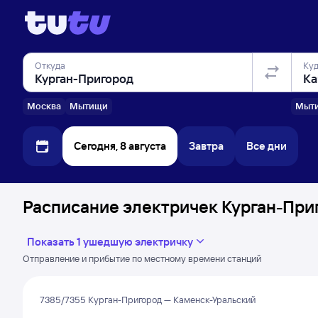
Откуда
Ку
Москва
Мытищи
Мыт
Сегодня, 8 августа
Завтра
Все дни
Расписание электричек Курган-Приг
Показать 1 ушедшую электричку
Отправление и прибытие по местному времени станций
7385/7355 Курган-Пригород — Каменск-Уральский