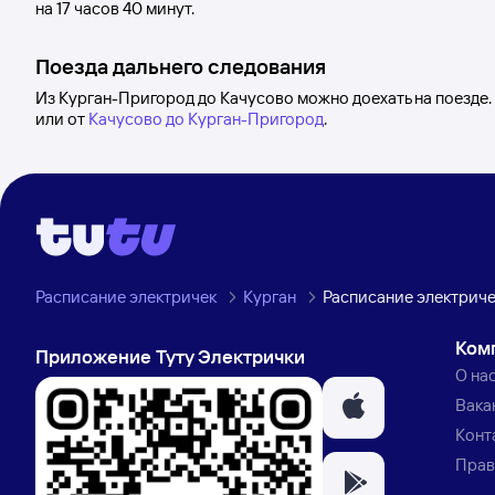
на 17
часов 40
минут.
Поезда дальнего следования
Из Курган-Пригород до Качусово можно доехать на поезде
или от
Качусово до Курган-Пригород
.
Расписание электричек
Курган
Расписание электрич
Ком
Приложение Туту Электрички
О на
Вака
Конт
Прав