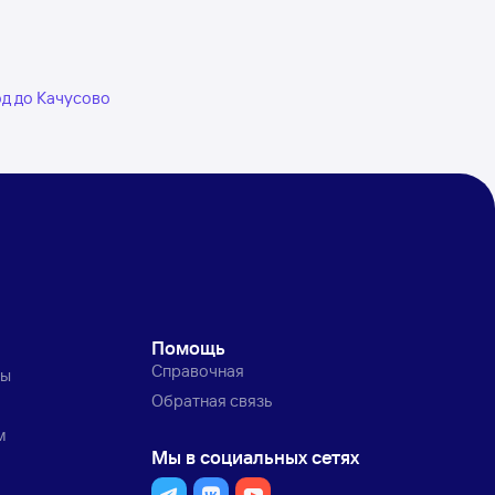
од до Качусово
Помощь
Справочная
ты
Обратная связь
м
Мы в социальных сетях