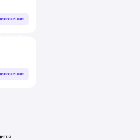
приложении
Через 9 ч 52 м
приложении
дится