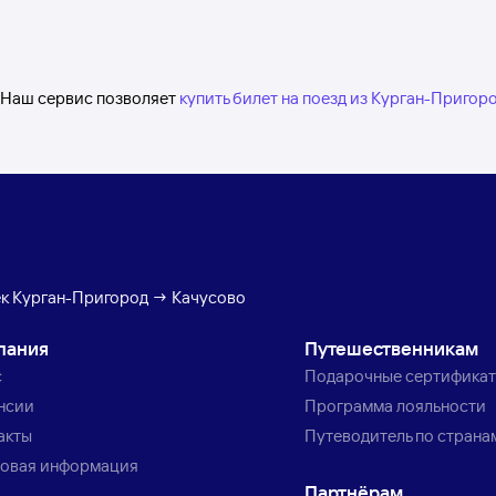
. Наш сервис позволяет
купить билет на поезд из Курган-Пригор
ек Курган-Пригород → Качусово
пания
Путешественникам
с
Подарочные сертифика
нсии
Программа лояльности
акты
Путеводитель по страна
овая информация
Партнёрам