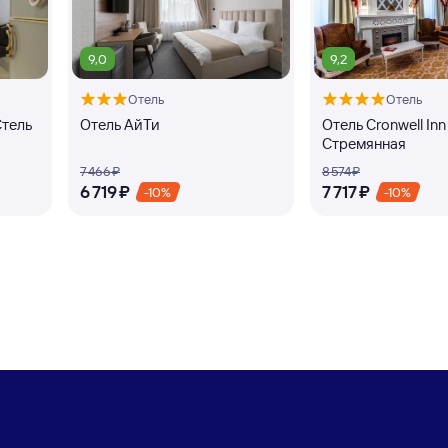
9,0
9,2
Отель
Отель
Стель
Отель АйТи
Отель Cronwell Inn
Стремянная
7 ⁠466 ⁠₽
8 ⁠574 ⁠₽
6 ⁠719 ⁠₽
7 ⁠717 ⁠₽
-10%
-10%