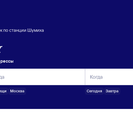
к по станции Шумиха
прессы
да
Когда
ищи
Москва
Сегодня
Завтра