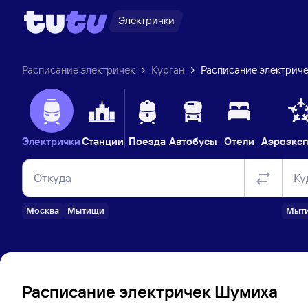
Электрички
Расписание электричек
Курган
Расписание электриче
Электрички
Станции
Поезда
Автобусы
Отели
Аэроэкс
Откуда
Ку
Москва
Мытищи
Мыт
Расписание электричек Шумиха