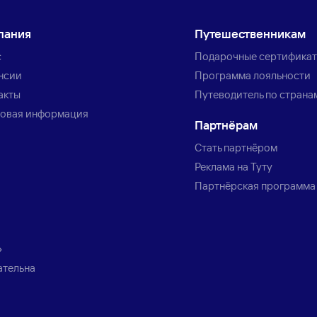
пания
Путешественникам
с
Подарочные сертифика
нсии
Программа лояльности
акты
Путеводитель по страна
овая информация
Партнёрам
Стать партнёром
Реклама на Туту
Партнёрская программа
»
ательна