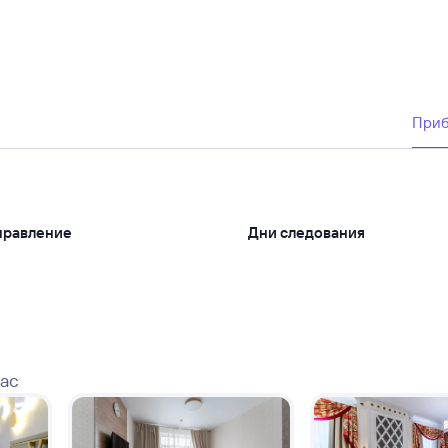
При
правление
Дни следования
вас