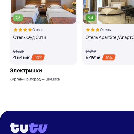
7,6
9,4
Отель
Отель
Отель Фуд Сити
Отель ApartStel/Апарт
5 ⁠162 ⁠₽
6 ⁠101 ⁠₽
4 ⁠646 ⁠₽
5 ⁠491 ⁠₽
-10%
-10%
Электрички
Курган-Пригород — Шумиха