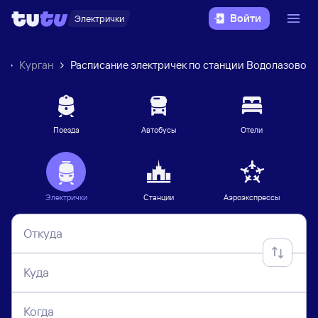
Войти
Электрички
к
Курган
Расписание электричек по станции Водолазово
Поезда
Автобусы
Отели
Электрички
Станции
Аэроэкспрессы
Откуда
Куда
Когда