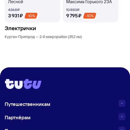
Лесной
Максима Горького 23А
4 ⁠368 ⁠₽
10 ⁠883 ⁠₽
3 ⁠931 ⁠₽
9 ⁠795 ⁠₽
-10%
-10%
Электрички
Курган-Пригород — 2-й микрорайон (352 км)
Путешественникам
Партнёрам